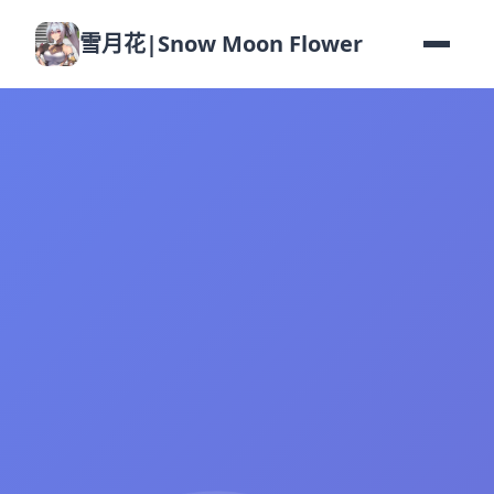
雪月花|Snow Moon Flower