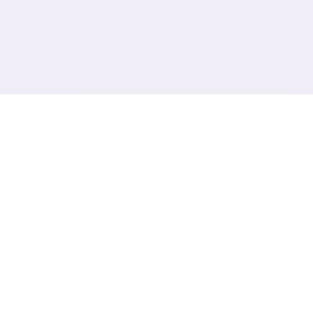
🧯 玩法说明
系统要求