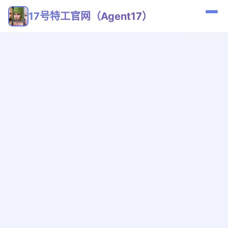
17号特工官网（Agent17）