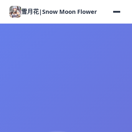
雪月花|Snow Moon Flower