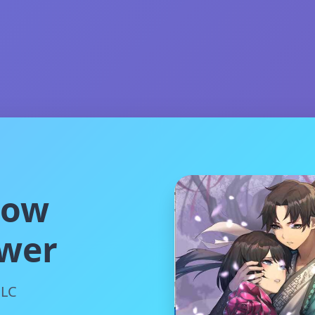
ow
wer
LC