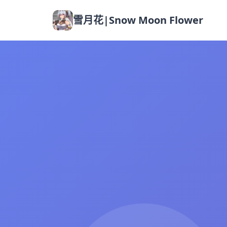
雪月花|Snow Moon Flower