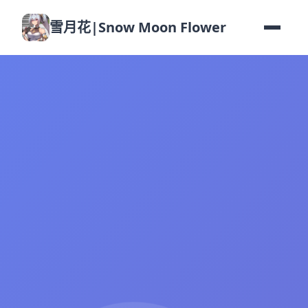
雪月花|Snow Moon Flower